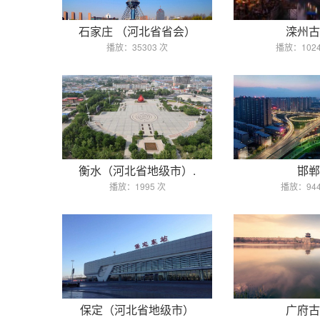
石家庄 （河北省省会）
滦州古
播放：35303 次
播放：1024
衡水（河北省地级市）.
邯郸
播放：1995 次
播放：944
保定（河北省地级市）
广府古