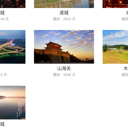
城
遂城
46 次
播放：2934 次
播放
山海关
木
5 次
播放：3698 次
播放
城