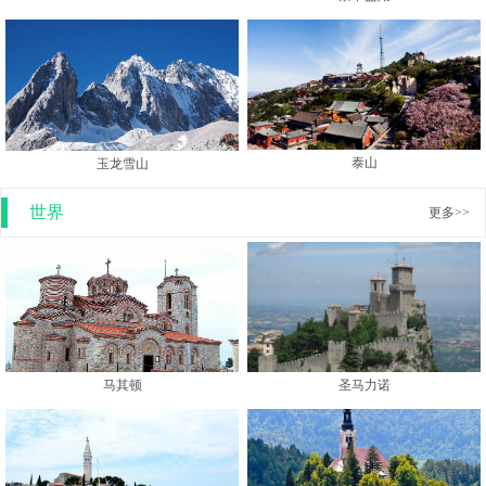
泰山
玉龙雪山
世界
更多>>
马其顿
圣马力诺