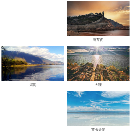
蓬莱阁
大理
洱海
茶卡盐湖