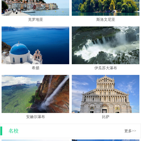
克罗地亚
斯洛文尼亚
希腊
伊瓜苏大瀑布
安赫尔瀑布
比萨
名校
更多>>