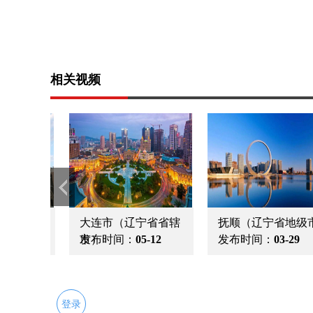
相关视频
星海湾
锦州 （辽宁省地级
发布时间：
05-12
市）
发布时间：
05-12
登录