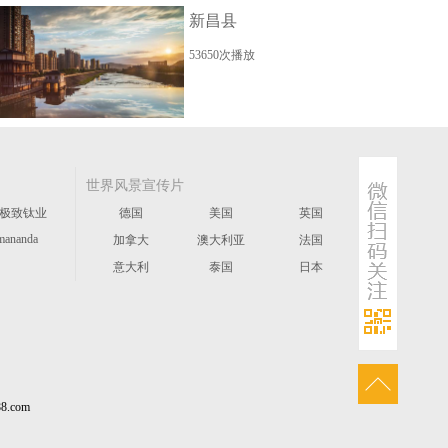
新昌县
53650次播放
世界风景宣传片
极致钛业
德国
美国
英国
mananda
加拿大
澳大利亚
法国
意大利
泰国
日本
.com