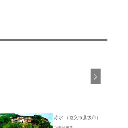
宁省朝阳(cháo yáng)
大连市（辽宁省省辖
抚顺（辽
布时间：
05-12
市）
发布时间：
05-12
发布时间
赤水 （遵义市县级市）
79860次播放