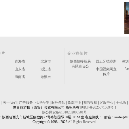
传片
企业宣传片
青海省
北京市
陕西旭峥贸易
西班牙德赛斯
深圳
有限责任公
At
山东省
浙江省
中国视频网宣
传片
海南省
港澳台
|
关于我们
|
广告服务
|
代理合作
|
服务条款
|
免责声明
|
视频投稿
|
客服中心
|
手机版
|
世界旅游报（西安）传媒有限公司 版权所有
陕ICP备2025071589号-1
陕公网安备61010202000501号
陕西省西安市新城区解放路77号裕朗国际10层1052A室 客服热线：. 邮箱：mishu@188
Copyright © 1998 -
2026
All Rights Reserved.