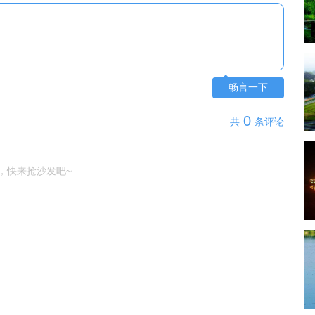
畅言一下
0
共
条评论
，快来抢沙发吧~