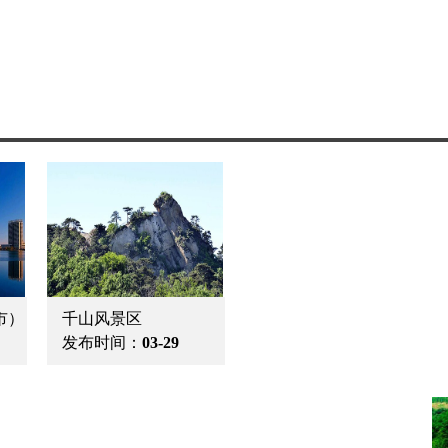
本溪 （辽宁省地级
沈阳（辽宁省省会）
辽
市）
发布时间：
05-12
发布时间：
05-12
市
发