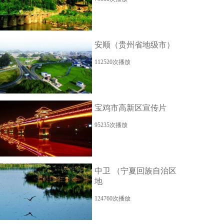
安顺（贵州省地级市）
112520次播放
宝鸡市高新区宣传片
95235次播放
中卫 （宁夏回族自治区
地
124760次播放