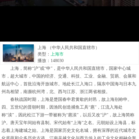
上海 （中华人民共和国直辖市）
类型：
上海市
播放：
148030
上海，简称“沪”或“申”，是中华人民共和国直辖市，国家中心城
市，超大城市，中国的经济、交通、科技、工业、金融、贸易、会展和
航运中心，首批沿海开放城市。地处长江入海口，隔东中国海与日本九
州岛相望，南濒杭州湾，北、西与江苏、浙江两省相接。
春秋战国时期，上海是楚国春申君黄歇的封邑，故上海别称申。
四、五世纪的晋朝时期，因渔民创造捕鱼工具“扈”，江流入海处
称“渎”，因此松江下游一带被称为“扈渎”，以后又改“沪”，故上海简称
沪。唐天宝年间始有县制。宋代始有“上海”之名。元朝始设上海县，标
志着上海建城之始。上海是国家历史文化名城，拥有深厚的近代城市文
化底蕴和众多历史古迹。江南吴越文化与西方传入的工业文化相融合形