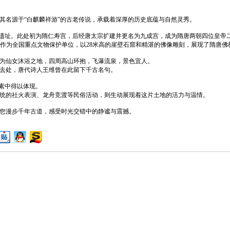
名源于“白麒麟祥游”的古老传说，承载着深厚的历史底蕴与自然灵秀。‌‌
宫遗址。此处初为隋仁寿宫，后经唐太宗扩建并更名为九成宫，成为隋唐两朝四位皇帝
窟作为全国重点文物保护单位，以28米高的崖壁石窟和精湛的佛像雕刻，展现了隋唐佛教
为仙女沐浴之地，四周高山环抱，飞瀑流泉，景色宜人。‌
处，唐代诗人王维曾在此留下千古名句。‌‌
素中得以体现。‌
统的社火表演、龙舟竞渡等民俗活动，则生动展现着这片土地的活力与温情。‌
您漫步千年古道，感受时光交错中的静谧与震撼。‌