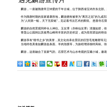
麟游，一座被隋唐帝王钟爱的千年古城，位于陕西省宝鸡市东北部。其
作为隋唐时期的皇家避暑胜地，麟游拥有被誉为“离宫之冠”的九成
为“人间第一帖，天下无双铭”，见证着书法艺术的辉煌。‌ 慈善寺石
麟游的自然景观同样令人神往。玉女潭（亦称仙女潭）清澈如碧，传
青莲山公园则以其俊秀山峰和丰富的历史积淀，成为登高望远的绝佳去
麟游享有“楷书之乡”的美誉，其文化传承在景区的巨型毛笔雕塑等元
当地特色美食如麟游血条面、羊肉泡馍等，为旅程增添独特风味。传
麟游，这座融合了皇家气韵、石窟艺术与山水奇观的宝藏小城，邀请