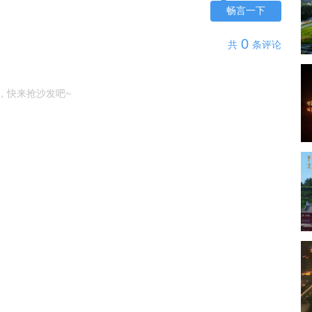
畅言一下
0
共
条评论
，快来抢沙发吧~