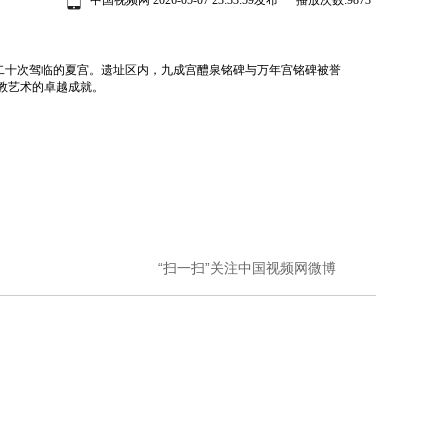
中国视频网 2026-05-07 23:33:59发布 播放次数:
9873
二十次驾临的夏宫。遗址区内，九成宫醴泉铭碑与万年宫铭碑被誉
艺术的卓越成就。‌‌
“扫一扫”关注中国视频网微博