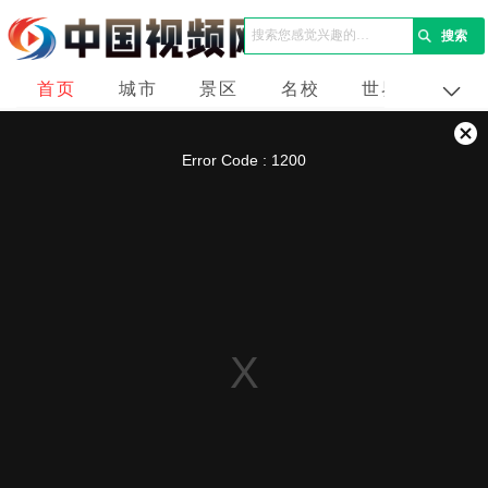
首页
城市
景区
名校
世界
企业
This
is
a
关
modal
Error Code : 1200
window.
闭
弹
窗