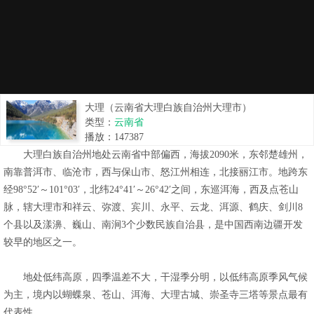
大理（云南省大理白族自治州大理市）
类型：
云南省
播放：
147387
大理白族自治州地处云南省中部偏西，海拔2090米，东邻楚雄州，
南靠普洱市、临沧市，西与保山市、怒江州相连，北接丽江市。地跨东
经98°52′～101°03′，北纬24°41′～26°42′之间，东巡洱海，西及点苍山
脉，辖大理市和祥云、弥渡、宾川、永平、云龙、洱源、鹤庆、剑川8
个县以及漾濞、巍山、南涧3个少数民族自治县，是中国西南边疆开发
较早的地区之一。
地处低纬高原，四季温差不大，干湿季分明，以低纬高原季风气候
为主，境内以蝴蝶泉、苍山、洱海、大理古城、崇圣寺三塔等景点最有
代表性。