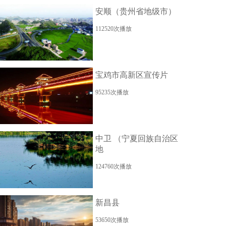
安顺（贵州省地级市）
112520次播放
宝鸡市高新区宣传片
95235次播放
中卫 （宁夏回族自治区
地
124760次播放
新昌县
53650次播放