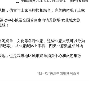
中国视频网 2024-05-12 21:13:48发布 播放次数:
8940
格，仿古与土家吊脚楼相结合，完美的体现了土家
综合运动中心以及全国首创室内情景剧场-女儿城大剧
儿城！
、休闲娱乐、文化等各种业态。这些业态大致可以分为
、书吧等)。从业态配比上来看，四类业态数盆相对均
地，也是武陵地区城市娱乐消费中心和旅游集散
“扫一扫”关注中国视频网微博