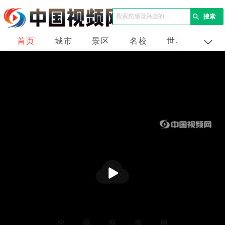
首页
城市
景区
名校
世界
企业
播
放