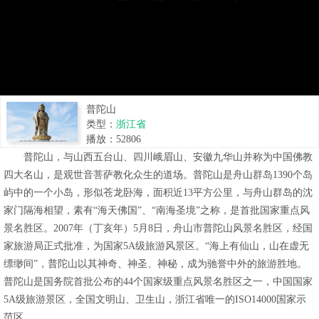
普陀山
类型：
浙江省
播放：
52806
普陀山，与山西五台山、四川峨眉山、安徽九华山并称为中国佛教
四大名山，是观世音菩萨教化众生的道场。普陀山是舟山群岛1390个岛
屿中的一个小岛，形似苍龙卧海，面积近13平方公里，与舟山群岛的沈
家门隔海相望，素有“海天佛国”、“南海圣境”之称，是首批国家重点风
景名胜区。2007年（丁亥年）5月8日，舟山市普陀山风景名胜区，经国
家旅游局正式批准，为国家5A级旅游风景区。“海上有仙山，山在虚无
缥缈间”，普陀山以其神奇、神圣、神秘，成为驰誉中外的旅游胜地。
普陀山是国务院首批公布的44个国家级重点风景名胜区之一，中国国家
5A级旅游景区，全国文明山、卫生山，浙江省唯一的ISO14000国家示
范区。