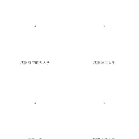
金陵科技学院
宁波工程学院
沈阳航空航天大学
沈阳理工大学