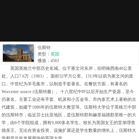
伍斯特
类型：
英国
播放：
4561
英国英格兰中部历史名城。位于塞文河东岸，伯明翰西南40公里
处。人口7.6万（1983）。面积32平方公里。1313年以前为塞文河的渡
口。中世纪为羊毛集市，以制造手套著名。在餐饮方面，有著名的
Worcester source (伍斯特酱）。十八世纪中叶以后开始生产瓷器，至今
仍著名。主要工业还有手套、机床和小五金等。市内多艺术上著称的古
代建筑，如建于1086年的伍斯特大教堂等。伍斯特大学位于英格兰中部
的伍斯特市，临近莎士比亚地区，是伍斯特郡和赫里福德郡里唯一的大
学，由6个学院组成，拥有9,000多名学生。校长为英国女王的堂弟理查
德亲王。无论在资金投资、设施扩展还是学生数量的增长上，伍斯特大
学都是近年发展最快的英国大学。