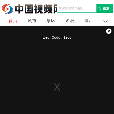
首页
城市
景区
名校
世界
企业
This
is
a
关
modal
Error Code : 1200
window.
闭
弹
窗