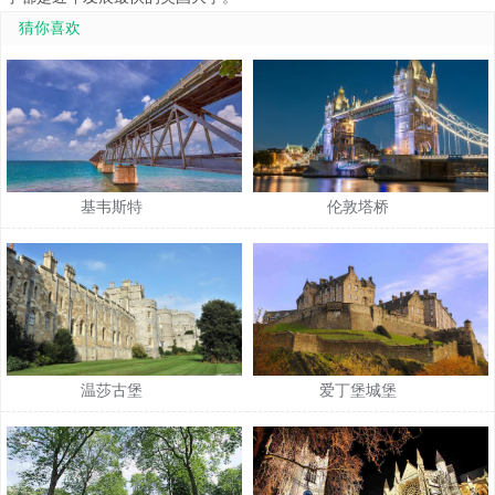
猜你喜欢
基韦斯特
伦敦塔桥
温莎古堡
爱丁堡城堡