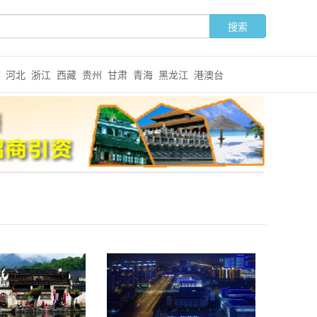
河北
浙江
西藏
贵州
甘肃
青海
黑龙江
港澳台