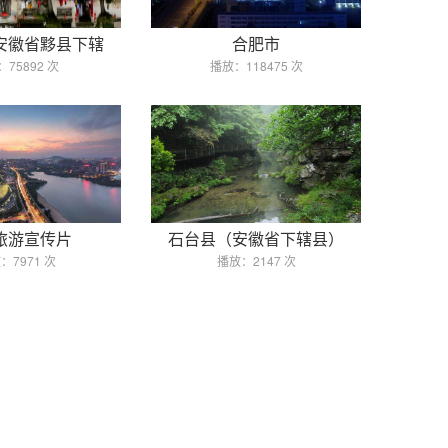
安徽省黟县下辖
合肥市
75892 次
播放：118475 次
旅游宣传片
石台县（安徽省下辖县）
：7971 次
播放：2147 次