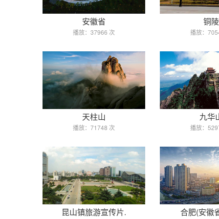
安徽省
铜陵
播放：37966 次
播放：705
天柱山
九华
播放：71748 次
播放：529
昆山镇旅游宣传片.
合肥(安徽省