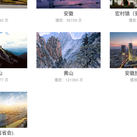
安徽
宏村镇（
42 次
播放：36729 次
播放：
山
黄山
安徽
77 次
播放：121360 次
播放
省会).