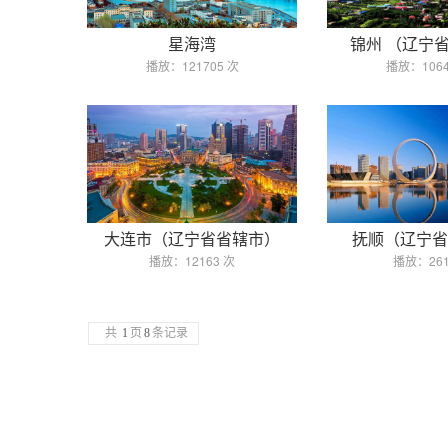
星海湾
锦州 （辽宁
播放：121705 次
播放：1064
大连市（辽宁省省辖市）
抚顺（辽宁省
播放：12163 次
播放：261
共
1
页
8
条记录