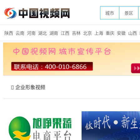
城市
景区
陕西
云南
河南
湖北
湖南
江西
吉林
北京
上海
重庆
安徽
山西
企业形象视频