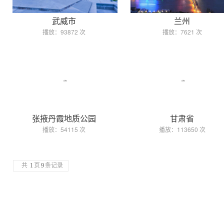
武威市
兰州
播放：93872 次
播放：7621 次
张掖丹霞地质公园
甘肃省
播放：54115 次
播放：113650 次
共
1
页
9
条记录