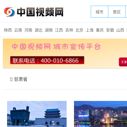
城市
景区
陕西
云南
河南
湖北
湖南
江西
吉林
北京
上海
重庆
安徽
山西
甘肃省