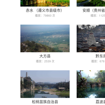
赤水 （遵义市县级市）
安顺（贵州省
播放：79860 次
播放：1125
大方县
黔东
播放：2539 次
播放：676
松桃苗族自治县
荔波