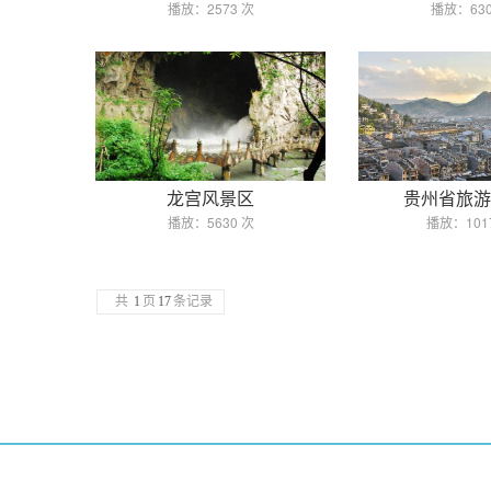
播放：2573 次
播放：630
龙宫风景区
贵州省旅游
播放：5630 次
播放：101
共
1
页
17
条记录