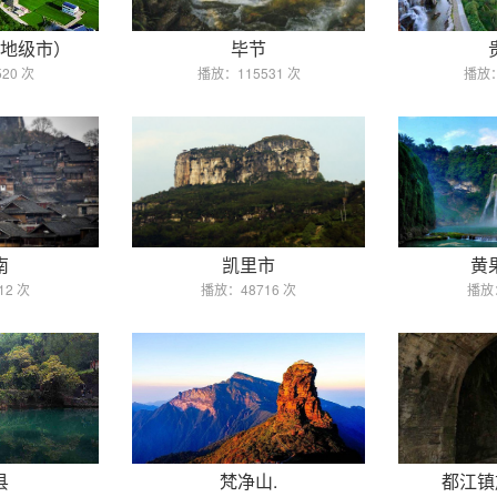
地级市）
毕节
20 次
播放：115531 次
播放：
南
凯里市
黄
12 次
播放：48716 次
播放：
县
梵净山.
都江镇