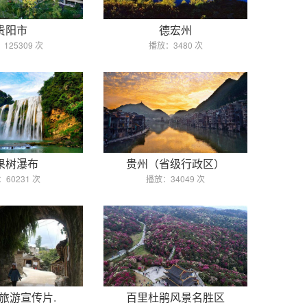
贵阳市
德宏州
125309 次
播放：3480 次
果树瀑布
贵州（省级行政区）
60231 次
播放：34049 次
旅游宣传片.
百里杜鹃风景名胜区