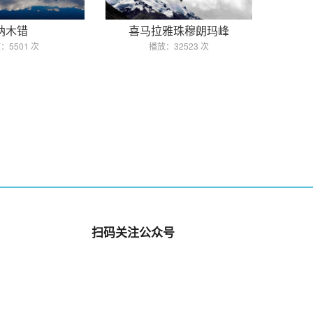
纳木错
喜马拉雅珠穆朗玛峰
：5501 次
播放：32523 次
扫码关注公众号