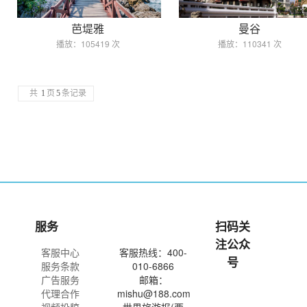
芭堤雅
曼谷
播放：105419 次
播放：110341 次
共
1
页
5
条记录
服务
扫码关
注公众
客服中心
客服热线：400-
号
服务条款
010-6866
广告服务
邮箱：
代理合作
mishu@188.com
视频投稿
世界旅游报(西