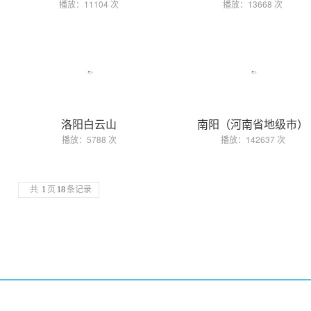
播放：11104 次
播放：13668 次
洛阳白云山
南阳（河南省地级市）
播放：5788 次
播放：142637 次
共
1
页
18
条记录