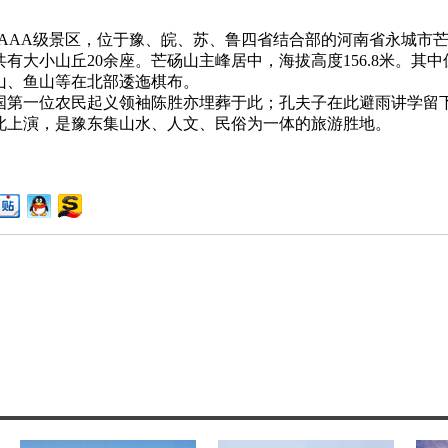
AAA级景区，位于豫、皖、苏、鲁四省结合部的河南省永城市
大小山丘20余座。芒砀山主峰居中，海拔高度156.8米。其
山、鱼山等在北部逶迤棋布。
第一位农民起义领袖陈胜亦埋葬于此；孔夫子在此避雨讲学留下
此上演，是豫东集山水、人文、民俗为一体的旅游胜地。