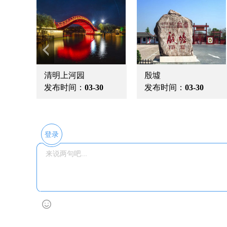
栾川老君
清明上河园
殷墟
0
发布时间：
03-30
发布时间：
03-30
登录