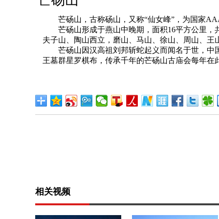
芒砀山，古称砀山，又称“仙女峰”，为国家AA
芒砀山形成于燕山中晚期，面积16平方公里，共有
夫子山、陶山西立，磨山、马山、徐山、周山、王
芒砀山因汉高祖刘邦斩蛇起义而闻名于世，中国
王墓群星罗棋布，传承千年的芒砀山古庙会每年在
相关视频