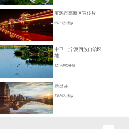
宝鸡市高新区宣传片
95235次播放
中卫 （宁夏回族自治区
地
124760次播放
新昌县
53650次播放