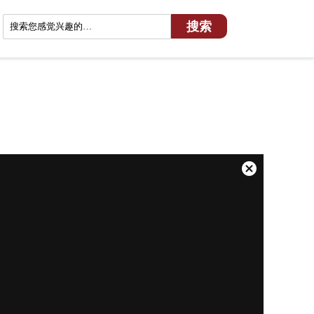
关
闭
弹
窗