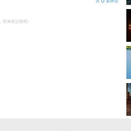
0
共
条评论
，快来抢沙发吧~