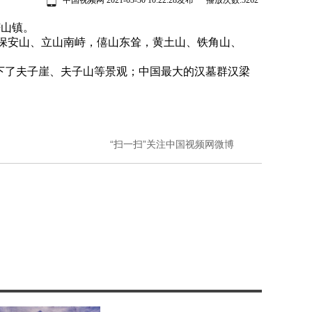
中国视频网 2021-03-30 10:22:28发布 播放次数:
5262
芒山镇。
中保安山、立山南峙，僖山东耸，黄土山、铁角山、
了夫子崖、夫子山等景观；中国最大的汉墓群汉梁
“扫一扫”关注中国视频网微博