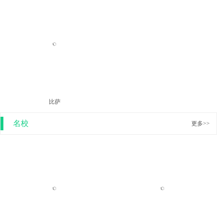
伊瓜苏大瀑布
安赫尔瀑布
比萨
名校
更多>>