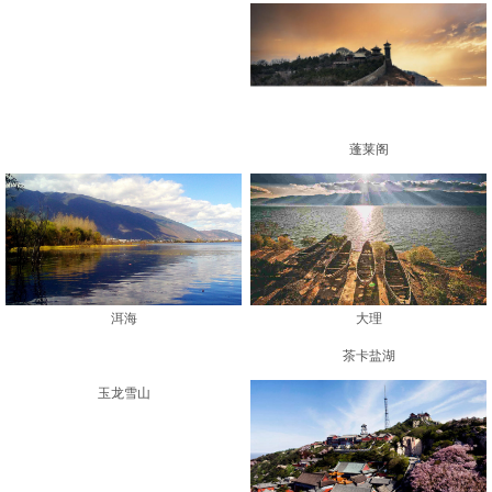
蓬莱阁
大理
洱海
茶卡盐湖