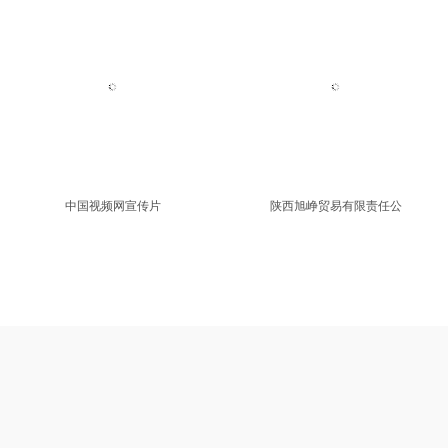
安徽大学
安徽工业大学
企业
更多>>
中国视频网宣传片
陕西旭峥贸易有限责任公