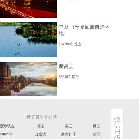
中卫 （宁夏回族自治区
地
124760次播放
新昌县
53650次播放
世界风景宣传片
极致钛业
德国
美国
英国
mananda
加拿大
澳大利亚
法国