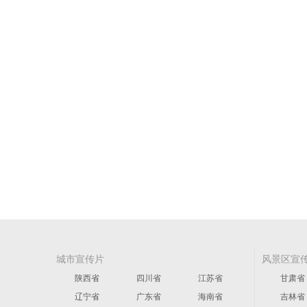
城市宣传片
风景区宣
陕西省
四川省
江苏省
甘肃省
辽宁省
广东省
海南省
吉林省