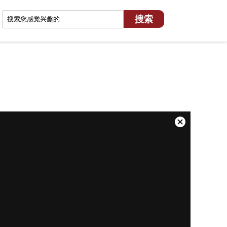
关
闭
弹
窗