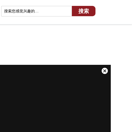
关
闭
弹
窗