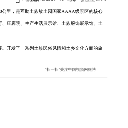
中国视频网 2021-03-30 15:12:55发布 播放次数:
102233
公里，是互助土族故土园国家AAAA级景区的核心
、庄廓院、生产生活展示馆、土族服饰展示馆、土
。开发了一系列土族民俗风情和土乡文化方面的旅
“扫一扫”关注中国视频网微博