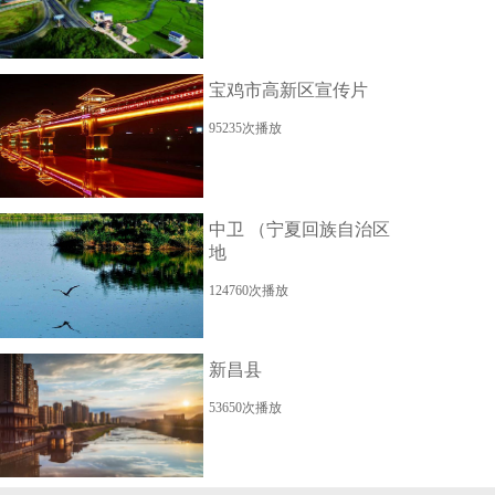
宝鸡市高新区宣传片
95235次播放
中卫 （宁夏回族自治区
地
124760次播放
新昌县
53650次播放