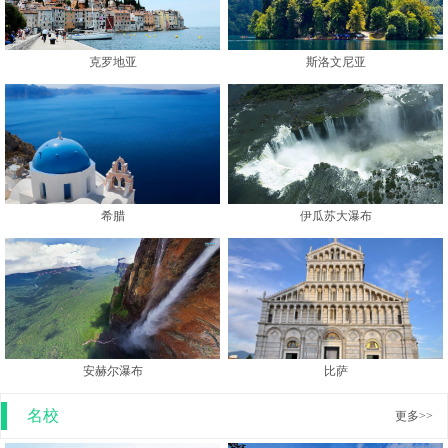
克罗地亚
斯洛文尼亚
希腊
伊瓜苏大瀑布
安赫尔瀑布
比萨
名校
更多>>