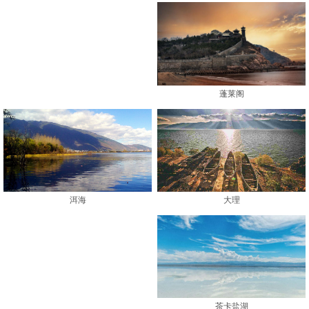
蓬莱阁
大理
洱海
茶卡盐湖