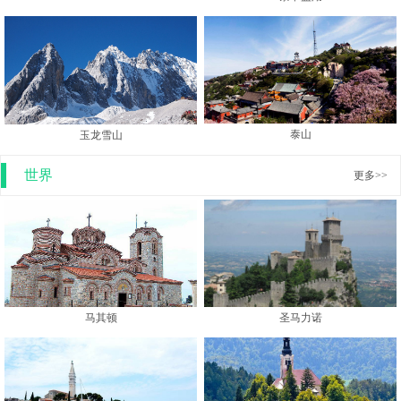
泰山
玉龙雪山
世界
更多>>
马其顿
圣马力诺