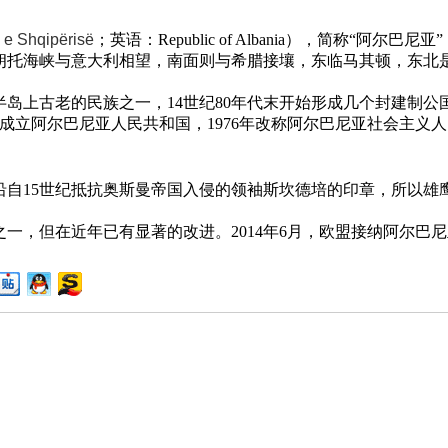
 e Shqipërisë
；英语：Republic of Albania），简称“阿尔
朗托海峡与意大利相望，南面则与希腊接壤，东临马其顿，东北
老的民族之一，14世纪80年代末开始形成几个封建制公国， 1
1日，成立阿尔巴尼亚人民共和国，1976年改称阿尔巴尼亚社会主义
15世纪抵抗奥斯曼帝国入侵的领袖斯坎德培的印章，所以雄
，但在近年已有显著的改进。2014年6月，欧盟接纳阿尔巴