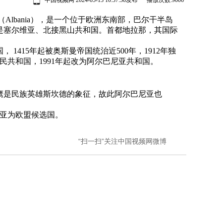
中国视频网 2024-05-13 10:37:30发布 播放次数:
9006
巴尼亚”（Albania），是一个位于欧洲东南部，巴尔干半岛
是塞尔维亚、北接黑山共和国。首都地拉那，其国际
415年起被奥斯曼帝国统治近500年，1912年独
人民共和国，1991年起改为阿尔巴尼亚共和国。
鹰是民族英雄斯坎德的象征，故此阿尔巴尼亚也
尼亚为欧盟候选国。
“扫一扫”关注中国视频网微博