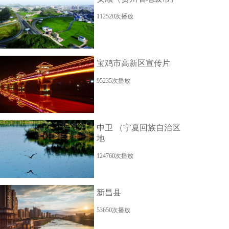
112520次播放
宝鸡市高新区宣传片
95235次播放
中卫 （宁夏回族自治区
地
124760次播放
新昌县
53650次播放