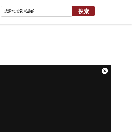
关
闭
弹
窗