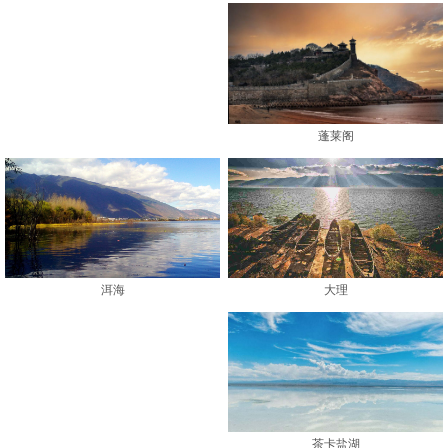
蓬莱阁
大理
洱海
茶卡盐湖