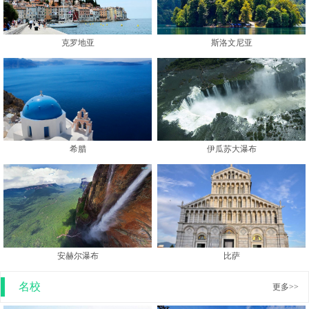
克罗地亚
斯洛文尼亚
希腊
伊瓜苏大瀑布
安赫尔瀑布
比萨
名校
更多>>