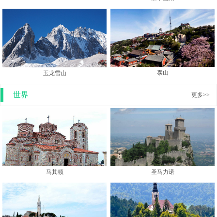
泰山
玉龙雪山
世界
更多>>
马其顿
圣马力诺