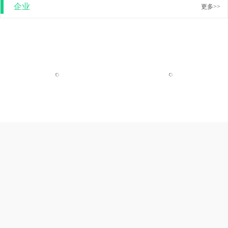
安徽大学
安徽工业大学
企业
更多>>
中国视频网宣传片
陕西旭峥贸易有限责任公