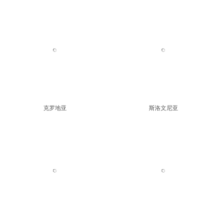
马其顿
克罗地亚
斯洛文尼亚
希腊