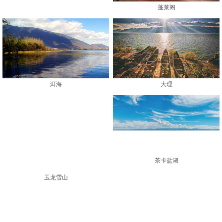
蓬莱阁
大理
洱海
茶卡盐湖