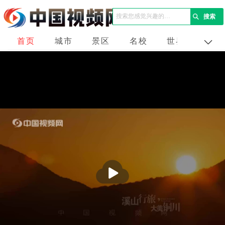
首页
城市
景区
名校
世界
企业
播
放