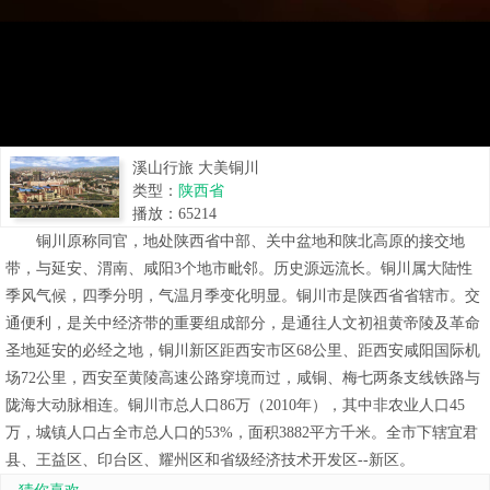
溪山行旅 大美铜川
类型：
陕西省
播放：
65214
铜川原称同官，地处陕西省中部、关中盆地和陕北高原的接交地
带，与延安、渭南、咸阳3个地市毗邻。历史源远流长。铜川属大陆性
季风气候，四季分明，气温月季变化明显。铜川市是陕西省省辖市。交
通便利，是关中经济带的重要组成部分，是通往人文初祖黄帝陵及革命
圣地延安的必经之地，铜川新区距西安市区68公里、距西安咸阳国际机
场72公里，西安至黄陵高速公路穿境而过，咸铜、梅七两条支线铁路与
陇海大动脉相连。铜川市总人口86万（2010年），其中非农业人口45
万，城镇人口占全市总人口的53%，面积3882平方千米。全市下辖宜君
县、王益区、印台区、耀州区和省级经济技术开发区--新区。